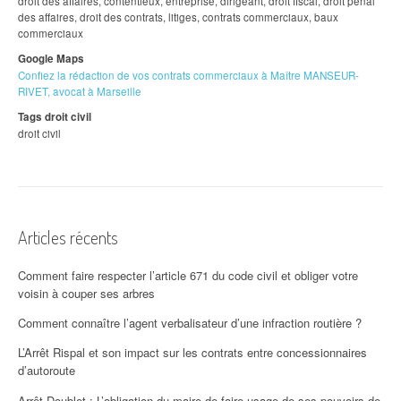
droit des affaires, contentieux, entreprise, dirigeant, droit fiscal, droit pénal
des affaires, droit des contrats, litiges, contrats commerciaux, baux
commerciaux
Google Maps
Confiez la rédaction de vos contrats commerciaux à Maître MANSEUR-
RIVET, avocat à Marseille
Tags droit civil
droit civil
Articles récents
Comment faire respecter l’article 671 du code civil et obliger votre
voisin à couper ses arbres
Comment connaître l’agent verbalisateur d’une infraction routière ?
L’Arrêt Rispal et son impact sur les contrats entre concessionnaires
d’autoroute
Arrêt Doublet : L’obligation du maire de faire usage de ses pouvoirs de