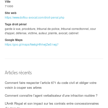
Ville
71000
Site web
https://www.doffou-avocat.com/droit-penal.php
Tags droit pénal
garde à vue, procédure, tribunal de police, tribunal correctionnel, cour
d'appel, défense, victime, auteur, plainte, avocat, cabinet
Google Maps
https://goo.gl/maps/Nw8gHfhhwjZwS1wg7
Articles récents
Comment faire respecter l’article 671 du code civil et obliger votre
voisin à couper ses arbres
Comment connaître l’agent verbalisateur d’une infraction routière ?
L’Arrêt Rispal et son impact sur les contrats entre concessionnaires