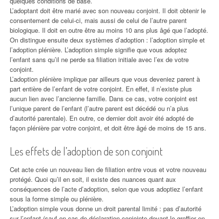
quelques conditions de base.
L’adoptant doit être marié avec son nouveau conjoint. Il doit obtenir le
consentement de celui-ci, mais aussi de celui de l’autre parent
biologique. Il doit en outre être au moins 10 ans plus âgé que l’adopté.
On distingue ensuite deux systèmes d’adoption : l’adoption simple et
l’adoption plénière. L’adoption simple signifie que vous adoptez
l’enfant sans qu’il ne perde sa filiation initiale avec l’ex de votre
conjoint.
L’adoption plénière implique par ailleurs que vous deveniez parent à
part entière de l’enfant de votre conjoint. En effet, il n’existe plus
aucun lien avec l’ancienne famille. Dans ce cas, votre conjoint est
l’unique parent de l’enfant (l’autre parent est décédé ou n’a plus
d’autorité parentale). En outre, ce dernier doit avoir été adopté de
façon plénière par votre conjoint, et doit être âgé de moins de 15 ans.
Les effets de l’adoption de son conjoint
Cet acte crée un nouveau lien de filiation entre vous et votre nouveau
protégé. Quoi qu’il en soit, il existe des nuances quant aux
conséquences de l’acte d’adoption, selon que vous adoptiez l’enfant
sous la forme simple ou plénière.
L’adoption simple vous donne un droit parental limité : pas d’autorité
sur l’enfant (sauf en cas de déclaration conjointe devant le greffier en